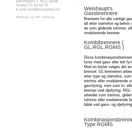
Rønvikfjæra 1, 8012 Bodø
Telefon 75 58 68 78
Weishaupt's
E-post:
post@esspartner.no
Gassbrennere
Webdesign og CMS: mpDesign
Brennere for alle vanlige ga
alt etter størrelse og behov 
de som glidende totrinns- ell
modulerende brenner.
Kombibrennere (
GL,RGL,RGMS )
Disse kombinasjonsbrenner
fyres med gass eller lett fyr
Med en bryter velges det ø
brensel. GL-brenneren arbeid
etter type og størrelse, som
totrinns eller modulerende v
gassfyring, men som to- elle
brenner ved oljefyring. RGL
arbeider som totrinns, glide
totrinns eller modulerende b
både ved gass- og oljefyring
Kombinasjonsbrenn
Type RGMS