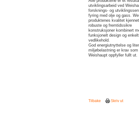
Alle produktene er et resulta
utviklingsarbeid ved Weisha
forsknings- og utviklingssent
fyring med olje og gass. We
produktenes kvalitet kjenne
robuste og fremtidssikre
konstruksjoner kombinert m
funksjonelt design og enkelt
vedlikehold.
God energiutnyttelse og lite
miljøbelastning er krav som
Weishaupt oppfyller fullt ut.
Tilbake
Skriv ut