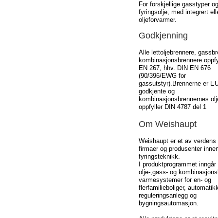
For forskjellige gasstyper o
fyringsolje; med integrert el
oljeforvarmer.
Godkjenning
Alle lettoljebrennere, gassb
kombinasjonsbrennere oppfy
EN 267, hhv. DIN EN 676
(90/396/EWG for
gassutstyr).Brennerne er EU
godkjente og
kombinasjonsbrennernes olj
oppfyller DIN 4787 del 1
Om Weishaupt
Weishaupt er et av verdens
firmaer og produsenter inne
fyringsteknikk.
I produktprogrammet inngår
olje-,gass- og kombinasjons
varmesystemer for en- og
flerfamilieboliger, automatik
reguleringsanlegg og
bygningsautomasjon.